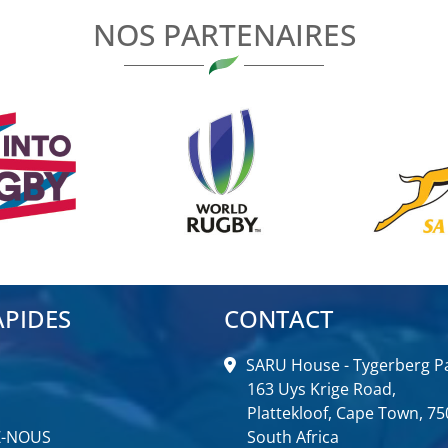
NOS PARTENAIRES
APIDES
CONTACT
SARU House - Tygerberg Pa
163 Uys Krige Road,
Plattekloof, Cape Town, 75
Z-NOUS
South Africa