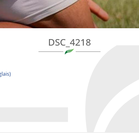
DSC_4218
lais
)