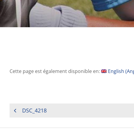
Cette page est également disponible en:
English
(
Ang
NAVIGATION
DSC_4218
DE
L’ARTICLE