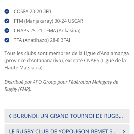
COSFA 23-20 3FB
FTM (Manjakaray) 30-24 USCAR
CNAPS 25-21 TFMA (Ankasina)
TFA (Anatihazo) 28-8 3FAI
Tous les clubs sont membres de la Ligue d’Analamanga
(province d’Antananarivo), excepté CNAPS (Ligue de la
Haute Matsiatra).
Distribué par APO Group pour Fédération Malagasy de
Rugby (FMR).
NAVIGATION
BURUNDI: UN GRAND TOURNOI DE RUGBY À 7 LOCAL QUI VIRE À L’INTERNATIONAL
DE
LE RUGBY CLUB DE YOPOUGON REMET SON TITRE EN JEU À PARTIR DU 7 MARS