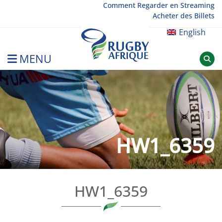
Skip
Comment Regarder en Streaming
Acheter des Billets
to
content
English
MENU
Rugby Afrique
HW1_6359
HW1_6359