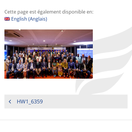
Cette page est également disponible en:
English
(
Anglais
)
NAVIGATION
HW1_6359
DE
L’ARTICLE