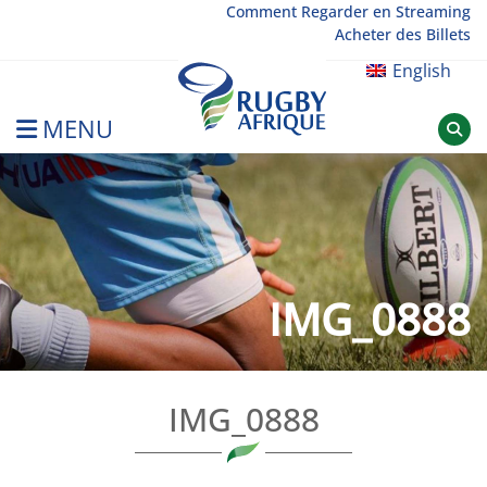
Skip
Comment Regarder en Streaming
Acheter des Billets
to
content
English
MENU
Rugby Afrique
IMG_0888
IMG_0888