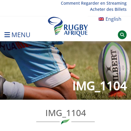
Skip
Comment Regarder en Streaming
Acheter des Billets
to
content
English
MENU
Rugby Afrique
IMG_1104
IMG_1104