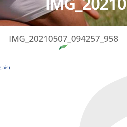
IMG_20210
IMG_20210507_094257_958
lais
)