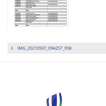
NAVIGATION
IMG_20210507_094257_958
DE
L’ARTICLE