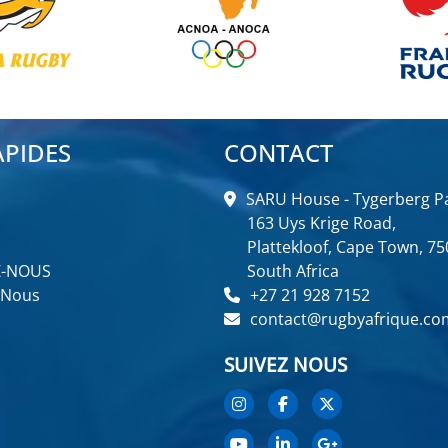
APIDES
CONTACT
SARU House - Tygerberg Pa
163 Uys Krige Road,
Plattekloof, Cape Town, 75
Z-NOUS
South Africa
 Nous
+27 21 928 7152
contact@rugbyafrique.co
SUIVEZ NOUS