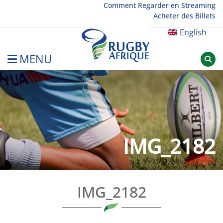
Skip
Comment Regarder en Streaming
Acheter des Billets
to
content
English
MENU
Rugby Afrique
IMG_2182
IMG_2182