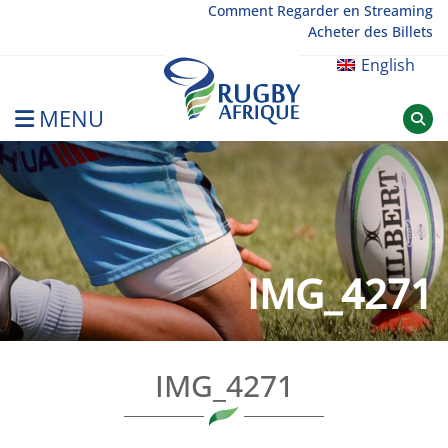
Skip
Comment Regarder en Streaming
Acheter des Billets
to
content
English
MENU
Rugby Afrique
IMG_4271
IMG_4271