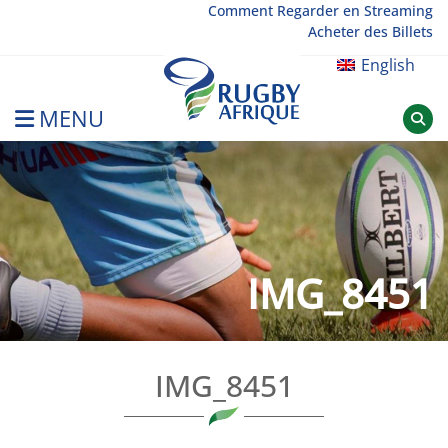
Skip
Comment Regarder en Streaming
Acheter des Billets
to
content
English
MENU
Rugby Afrique
IMG_8451
IMG_8451