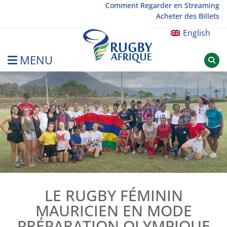
Skip
Comment Regarder en Streaming
Acheter des Billets
to
content
English
MENU
Rugby Afrique
LE RUGBY FÉMININ
MAURICIEN EN MODE
PRÉPARATION OLYMPIQUE