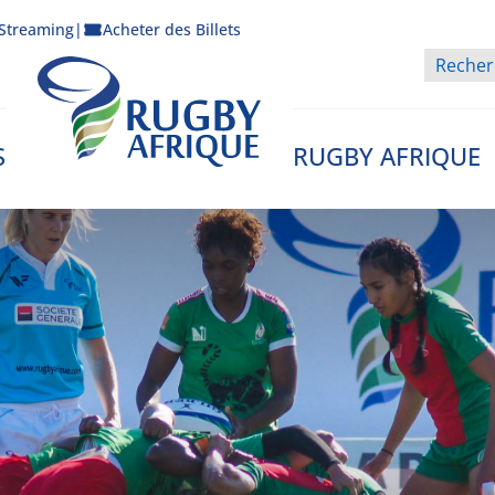
Streaming
|
Acheter des Billets
S
RUGBY AFRIQUE
Rugby Afrique