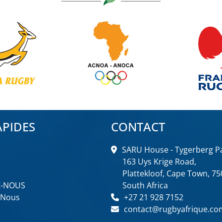
APIDES
CONTACT
SARU House - Tygerberg Pa
163 Uys Krige Road,
Plattekloof, Cape Town, 75
Z-NOUS
South Africa
 Nous
+27 21 928 7152
contact@rugbyafrique.co