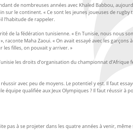
endant de nombreuses années avec Khaled Babbou, aujourd’h
ur le continent. « Ce sont les jeunes joueuses de rugby tu
il l’habitude de rappeler.
orité de la fédération tunisienne. « En Tunisie, nous nous
s », raconte Maha Zaoui. « On avait essayé avec les garçons à
les filles, on pouvait y arriver. »
Tunisie les droits d’organisation du championnat d’Afrique 
éussir avec peu de moyens. Le potentiel y est. Il faut essaye
le équipe qualifiée aux Jeux Olympiques ? Il faut réussir à p
te pas à se projeter dans les quatre années à venir, même s