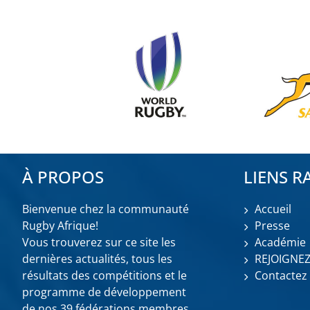
À PROPOS
LIENS R
Bienvenue chez la communauté
Accueil
Rugby Afrique!
Presse
Vous trouverez sur ce site les
Académie
dernières actualités, tous les
REJOIGNE
résultats des compétitions et le
Contactez
programme de développement
de nos 39 fédérations membres