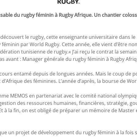
able du rugby féminin à Rugby Afrique. Un chantier coloss
a découvert le rugby, cette enseignante universitaire dans l
y féminin par World Rugby. Cette année, elle vient d’être 
fédération tunisienne de rugby.« J’ai reçu le contrat la semai
 pas avant : Manager générale du rugby féminin à Rugby Afriq
rcours entamé depuis de longues années. Mais le coup de p
d’Afrique des féminines. L’année d’après, la bourse de World
ramme MEMOS en partenariat avec le comité national olympiq
estion des ressources humaines, financières, stratégie, go
t à la fin, on est obligé de préparer un mémoire de Master e
ique un projet de développement du rugby féminin à la fois su