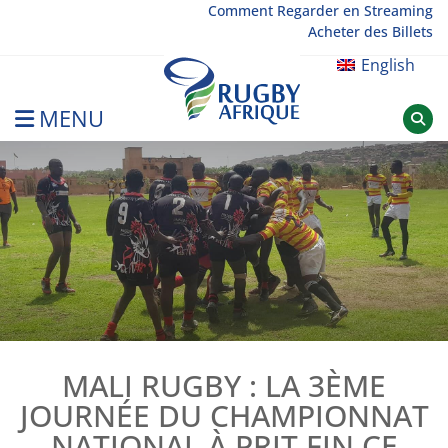
Skip
Comment Regarder en Streaming
Acheter des Billets
to
content
English
MENU
Rugby Afrique
MALI RUGBY : LA 3ÈME
JOURNÉE DU CHAMPIONNAT
NATIONAL À PRIT FIN CE