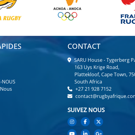
APIDES
CONTACT
SARU House - Tygerberg Pa
163 Uys Krige Road,
Plattekloof, Cape Town, 75
Z-NOUS
South Africa
 Nous
+27 21 928 7152
contact@rugbyafrique.co
SUIVEZ NOUS