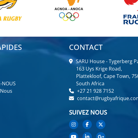
APIDES
CONTACT
SARU House - Tygerberg Pa
163 Uys Krige Road,
Plattekloof, Cape Town, 75
Z-NOUS
South Africa
 Nous
+27 21 928 7152
contact@rugbyafrique.co
SUIVEZ NOUS