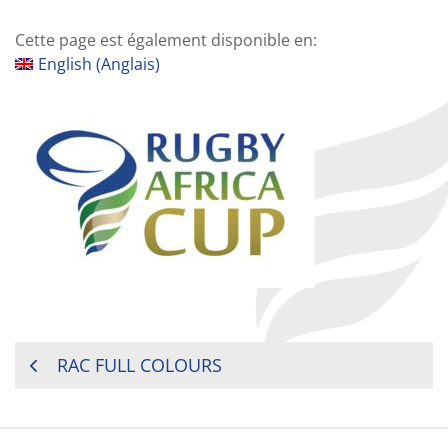
Cette page est également disponible en:
English
(
Anglais
)
NAVIGATION
RAC FULL COLOURS
DE
L’ARTICLE