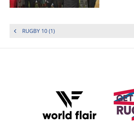
NAVIGATION
RUGBY 10 (1)
DE
L’ARTICLE