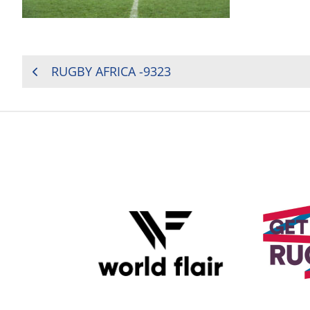
NAVIGATION
RUGBY AFRICA -9323
DE
L’ARTICLE