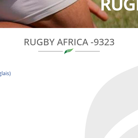
RUGB
RUGBY AFRICA -9323
lais
)