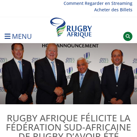
Skip
Comment Regarder en Streaming
Acheter des Billets
to
content
MENU
Rugby Afrique
RUGBY AFRIQUE FÉLICITE LA
FÉDÉRATION SUD-AFRICAINE
DE RUGBY D’AVOIR ÉTÉ