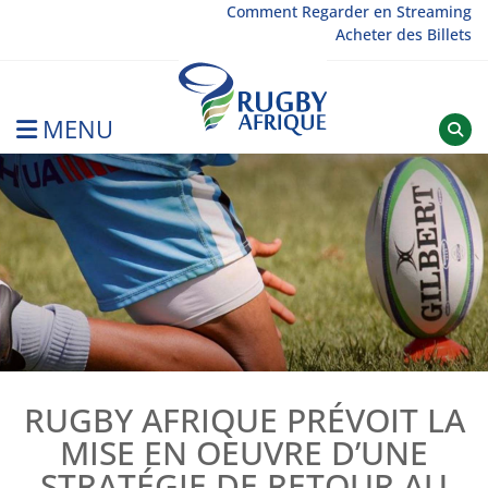
Skip
Comment Regarder en Streaming
Acheter des Billets
to
content
MENU
Rugby Afrique
RUGBY AFRIQUE PRÉVOIT LA
MISE EN OEUVRE D’UNE
STRATÉGIE DE RETOUR AU