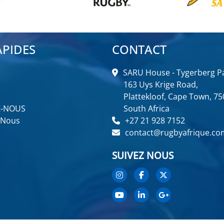
APIDES
CONTACT
SARU House - Tygerberg Pa
163 Uys Krige Road,
Plattekloof, Cape Town, 75
Z-NOUS
South Africa
 Nous
+27 21 928 7152
contact@rugbyafrique.co
SUIVEZ NOUS