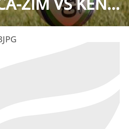
A-ZIM VS KEN...
3JPG