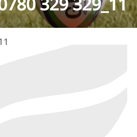
780 329 329_11
11