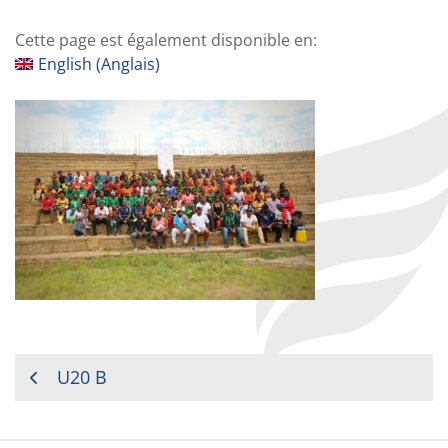
Cette page est également disponible en:
English
(
Anglais
)
NAVIGATION
U20 B
DE