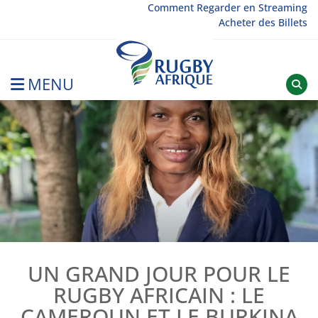
Skip
Comment Regarder en Streaming
Acheter des Billets
to
content
MENU
Rugby Afrique
UN GRAND JOUR POUR LE
RUGBY AFRICAIN : LE
CAMEROUN ET LE BURKINA