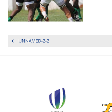
NAVIGATION
UNNAMED-2-2
DE
L’ARTICLE