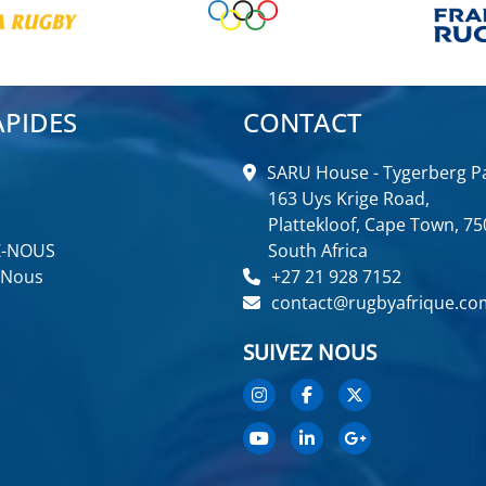
APIDES
CONTACT
SARU House - Tygerberg Pa
163 Uys Krige Road,
Plattekloof, Cape Town, 75
Z-NOUS
South Africa
 Nous
+27 21 928 7152
contact@rugbyafrique.co
SUIVEZ NOUS