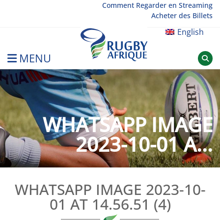
Skip
Comment Regarder en Streaming
Acheter des Billets
to
content
English
MENU
Rugby Afrique
WHATSAPP IMAGE
2023-10-01 A...
WHATSAPP IMAGE 2023-10-
01 AT 14.56.51 (4)