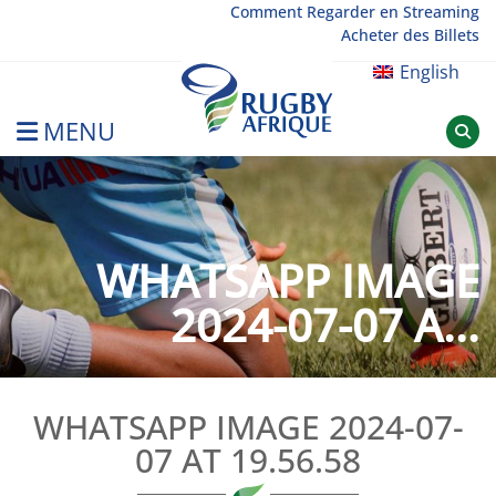
Skip
Comment Regarder en Streaming
Acheter des Billets
to
content
English
MENU
Rugby Afrique
WHATSAPP IMAGE
2024-07-07 A...
WHATSAPP IMAGE 2024-07-
07 AT 19.56.58