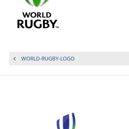
NAVIGATION
WORLD-RUGBY-LOGO
DE
L’ARTICLE