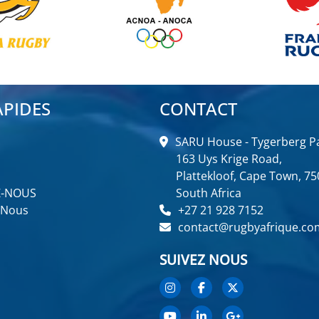
APIDES
CONTACT
SARU House - Tygerberg Pa
163 Uys Krige Road,
Plattekloof, Cape Town, 75
Z-NOUS
South Africa
 Nous
+27 21 928 7152
contact@rugbyafrique.co
SUIVEZ NOUS