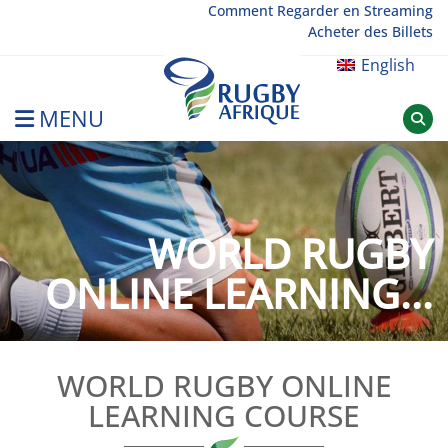
Skip
Comment Regarder en Streaming
Acheter des Billets
to
content
English
MENU
Rugby Afrique
WORLD RUGBY
ONLINE LEARNING...
WORLD RUGBY ONLINE
LEARNING COURSE