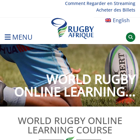
Skip
Comment Regarder en Streaming
Acheter des Billets
to
content
English
MENU
Rugby Afrique
WORLD RUGBY
ONLINE LEARNING...
WORLD RUGBY ONLINE
LEARNING COURSE