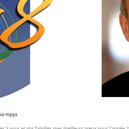
aka mpya
r à vous et vos familles mes meilleurs vœux pour l’année 2