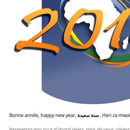
Bonne année, happy new year,
, Heri za mw
سنة سعيدة
Permettez-moi tout d’abord chers amis de vous adresse