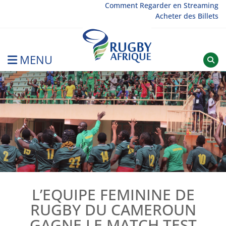
Skip
Comment Regarder en Streaming
Acheter des Billets
to
content
MENU
Rugby Afrique
L’EQUIPE FEMININE DE
RUGBY DU CAMEROUN
GAGNE LE MATCH TEST