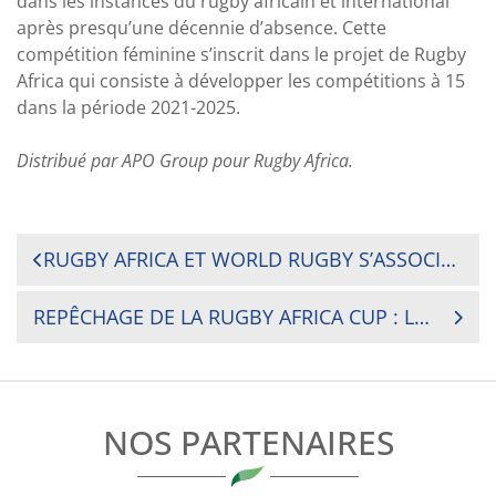
dans les instances du rugby africain et international
après presqu’une décennie d’absence. Cette
compétition féminine s’inscrit dans le projet de Rugby
Africa qui consiste à développer les compétitions à 15
dans la période 2021-2025.
Distribué par APO Group pour Rugby Africa.
NAVIGATION
RUGBY AFRICA ET WORLD RUGBY S’ASSOCIENT POUR UN COURS EN LIGNE POUR LES OFFICIELS DE MATCH AXÉ SUR LES FEMMES
DE
REPÊCHAGE DE LA RUGBY AFRICA CUP : LE CAMEROUN A BATTU LE BURUNDI PAR 81 À 3
L’ARTICLE
NOS PARTENAIRES