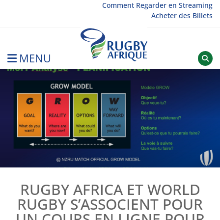
Skip
Comment Regarder en Streaming
Acheter des Billets
to
content
MENU
Rugby Afrique
RUGBY AFRICA ET WORLD
RUGBY S’ASSOCIENT POUR
UN COURS EN LIGNE POUR