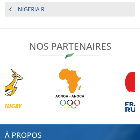
NAVIGATION
NIGERIA R
DE
L’ARTICLE
NOS PARTENAIRES
À PROPOS