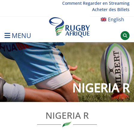
Skip
Comment Regarder en Streaming
Acheter des Billets
to
content
English
MENU
Rugby Afrique
NIGERIA R
NIGERIA R