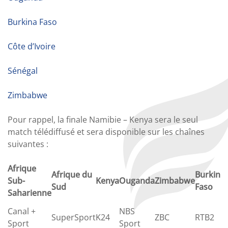
Burkina Faso
Côte d’Ivoire
Sénégal
Zimbabwe
Pour rappel, la finale Namibie – Kenya sera le seul
match télédiffusé et sera disponible sur les chaînes
suivantes :
Afrique
Afrique du
Burkina
Sub-
Kenya
Ouganda
Zimbabwe
Sud
Faso
Saharienne
Canal +
NBS
SuperSport
K24
ZBC
RTB2
Sport
Sport