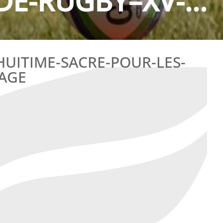
DE-RUGBY–XV-...
UITIME-SACRE-POUR-LES-
AGE