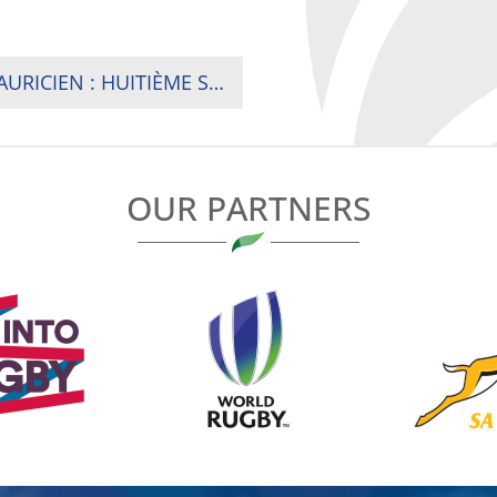
FINALE DE RUGBY À XV DU CHAMPIONNAT MAURICIEN : HUITIÈME SACRE POUR LES HIGHLAND BLUES
OUR PARTNERS