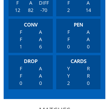
F
A
DIFF
F
A
12
82
-70
2
14
F
A
F
A
F
A
F
A
1
6
0
0
F
A
Y
R
F
A
Y
R
0
0
2
0