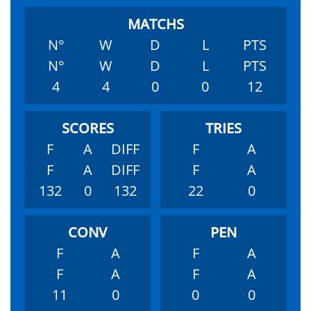
N°
W
D
L
PTS
N°
W
D
L
PTS
4
4
0
0
12
F
A
DIFF
F
A
F
A
DIFF
F
A
132
0
132
22
0
F
A
F
A
F
A
F
A
11
0
0
0