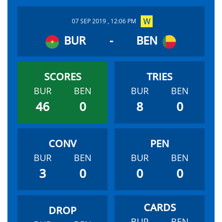
07 SEP 2019 , 12:06 PM
BUR
-
BEN
BUR
BEN
BUR
BEN
46
0
8
0
BUR
BEN
BUR
BEN
3
0
0
0
BUR
BEN