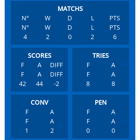
N°
W
D
L
PTS
N°
W
D
L
PTS
4
2
0
2
6
F
A
DIFF
F
A
F
A
DIFF
F
A
42
44
-2
8
8
F
A
F
A
F
A
F
A
1
2
0
0