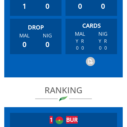
1
0
0
0
MAL
NIG
MAL
NIG
Y
R
Y
R
0
0
0
0
0
0
RANKING
1
BUR