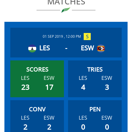
MATCHES
01 SEP 2019 , 12:00 PM
LES
-
ESW
LES
ESW
LES
ESW
23
17
4
3
LES
ESW
LES
ESW
2
2
0
0