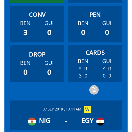
BEN
GUI
BEN
GUI
3
0
0
0
BEN
GUI
BEN
GUI
Y
R
Y
R
0
0
3
0
0
0
07 SEP 2019 , 10:44 AM
NIG
-
EGY