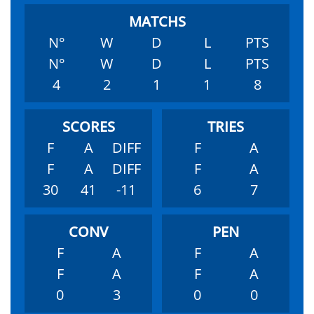
N°
W
D
L
PTS
N°
W
D
L
PTS
4
2
1
1
8
F
A
DIFF
F
A
F
A
DIFF
F
A
30
41
-11
6
7
F
A
F
A
F
A
F
A
0
3
0
0