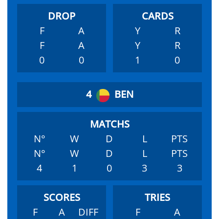
F
A
Y
R
F
A
Y
R
0
0
1
0
4
BEN
N°
W
D
L
PTS
N°
W
D
L
PTS
4
1
0
3
3
F
A
DIFF
F
A