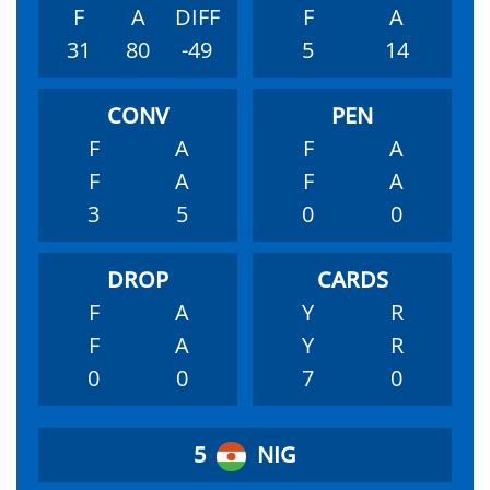
F
A
DIFF
F
A
31
80
-49
5
14
F
A
F
A
F
A
F
A
3
5
0
0
F
A
Y
R
F
A
Y
R
0
0
7
0
5
NIG