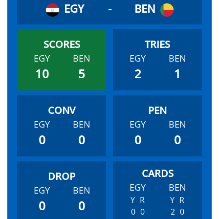
EGY
-
BEN
EGY
BEN
EGY
BEN
10
5
2
1
EGY
BEN
EGY
BEN
0
0
0
0
EGY
BEN
EGY
BEN
Y
R
Y
R
0
0
0
0
2
0