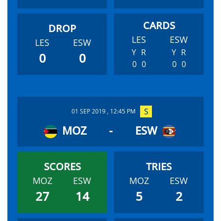
LES
ESW
LES
ESW
Y
R
Y
R
0
0
0
0
0
0
01 SEP 2019 , 12:45 PM
MOZ
-
ESW
MOZ
ESW
MOZ
ESW
27
14
5
2