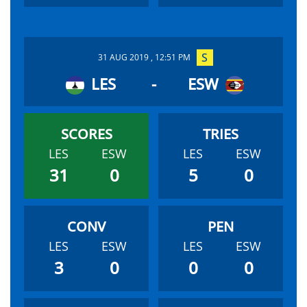
31 AUG 2019 , 12:51 PM
LES
-
ESW
LES
ESW
LES
ESW
31
0
5
0
LES
ESW
LES
ESW
3
0
0
0