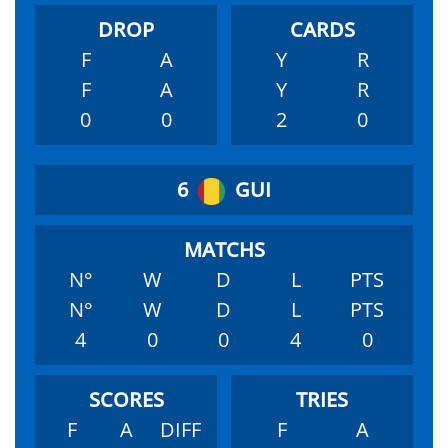
F
A
Y
R
F
A
Y
R
0
0
2
0
6
GUI
N°
W
D
L
PTS
N°
W
D
L
PTS
4
0
0
4
0
F
A
DIFF
F
A