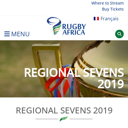
Skip
Where to Stream
Buy Tickets
to
content
Français
MENU
Rugby Afrique
REGIONAL SEVENS
2019
REGIONAL SEVENS 2019