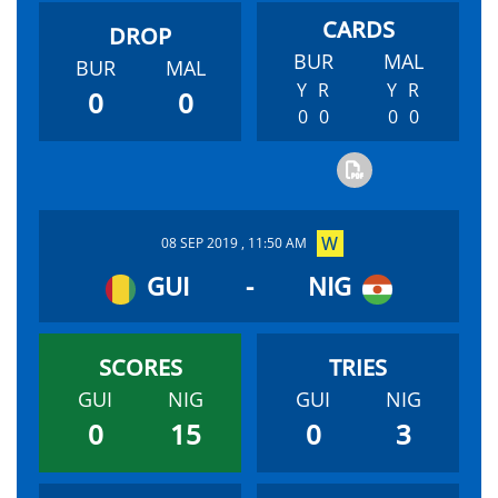
BUR
MAL
BUR
MAL
Y
R
Y
R
0
0
0
0
0
0
08 SEP 2019 , 11:50 AM
GUI
-
NIG
GUI
NIG
GUI
NIG
0
15
0
3