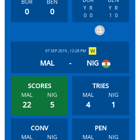
BUR
BEN
Y
R
Y
R
0
0
0
0
1
0
07 SEP 2019 , 12:28 PM
MAL
-
NIG
MAL
NIG
MAL
NIG
22
5
4
1
MAL
NIG
MAL
NIG