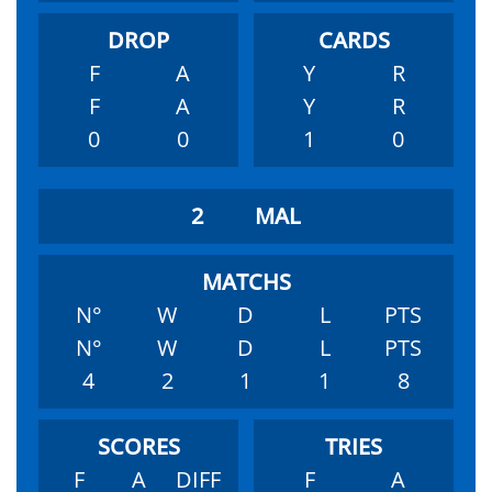
F
A
Y
R
F
A
Y
R
0
0
1
0
2
MAL
N°
W
D
L
PTS
N°
W
D
L
PTS
4
2
1
1
8
F
A
DIFF
F
A