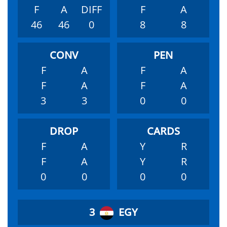
F
A
DIFF
F
A
46
46
0
8
8
F
A
F
A
F
A
F
A
3
3
0
0
F
A
Y
R
F
A
Y
R
0
0
0
0
3
EGY