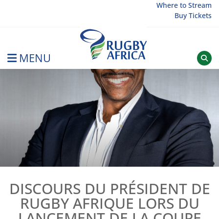
Skip
Where to Stream
Buy Tickets
to
content
MENU
Rugby Afrique
DISCOURS DU PRÉSIDENT DE
RUGBY AFRIQUE LORS DU
LANCEMENT DE LA COUPE